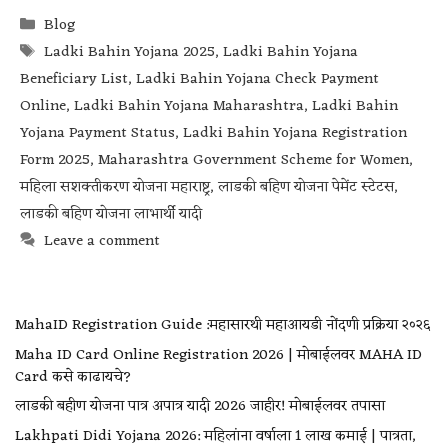
Blog
Ladki Bahin Yojana 2025
,
Ladki Bahin Yojana
Beneficiary List
,
Ladki Bahin Yojana Check Payment
Online
,
Ladki Bahin Yojana Maharashtra
,
Ladki Bahin
Yojana Payment Status
,
Ladki Bahin Yojana Registration
Form 2025
,
Maharashtra Government Scheme for Women
,
महिला सशक्तीकरण योजना महाराष्ट्र
,
लाडकी बहिण योजना पेमेंट स्टेटस
,
लाडकी बहिण योजना लाभार्थी यादी
Leave a comment
MahaID Registration Guide :महासारथी महाआयडी नोंदणी प्रक्रिया २०२६
Maha ID Card Online Registration 2026 | मोबाईलवर MAHA ID
Card कसे काढायचे?
लाडकी बहीण योजना पात्र अपात्र यादी 2026 जाहीर! मोबाईलवर तपासा
Lakhpati Didi Yojana 2026: महिलांना वर्षाला ₹1 लाख कमाई | पात्रता,