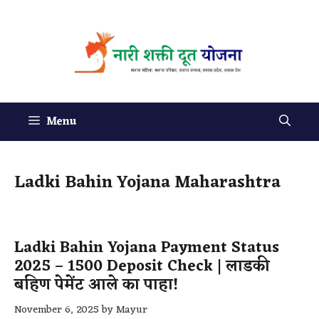
Menu
Ladki Bahin Yojana Maharashtra
Ladki Bahin Yojana Payment Status
2025 – ₹1500 Deposit Check | लाडकी
बहिण पेमेंट आले का पाहा!
November 6, 2025
by
Mayur