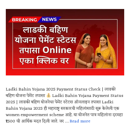
Ladki Bahin Yojana 2025 Payment Status Check | लाडकी
बहिण योजना पेमेंट तपासा
Ladki Bahin Yojana Payment Status
2025 | लाडकी बहिण योजनेचा पेमेंट स्टेटस ऑनलाइन तपासा Ladki
Bahin Yojana 2025 ही महाराष्ट्र सरकारची महिलांसाठी सुरू केलेली एक
women empowerment scheme आहे. या योजनेत पात्र महिलांना दरमहा
₹1500 ची आर्थिक मदत दिली जाते. जर …
Read more