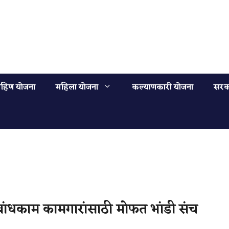
हिण योजना
महिला योजना
कल्याणकारी योजना
सरक
ंधकाम कामगारांसाठी मोफत भांडी संच