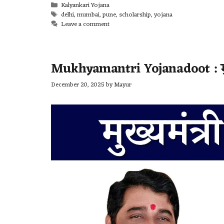
Kalyankari Yojana
delhi
,
mumbai
,
pune
,
scholarship
,
yojana
Leave a comment
Mukhyamantri Yojanadoot : मुख्
December 20, 2025
by
Mayur