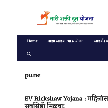
Home
माझा लाडका भाऊ योजना
लाडकी ब
pune
EV Rickshaw Yojana : महिलांसाठ
सबसिडी मिळवा!